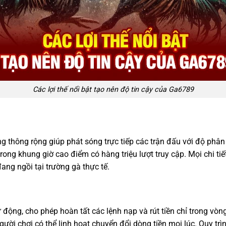
Các lợi thế nổi bật tạo nên độ tin cậy của Ga6789
 thông rộng giúp phát sóng trực tiếp các trận đấu với độ phân
trong khung giờ cao điểm có hàng triệu lượt truy cập. Mọi chi ti
ang ngồi tại trường gà thực tế.
động, cho phép hoàn tất các lệnh nạp và rút tiền chỉ trong vòng
gười chơi có thể linh hoạt chuyển đổi dòng tiền mọi lúc. Quy trì