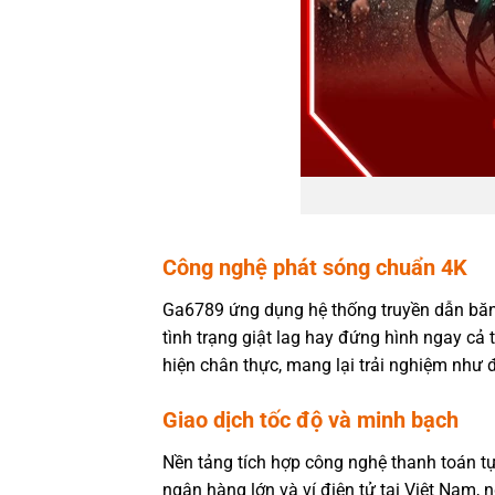
Công nghệ phát sóng chuẩn 4K
Ga6789 ứng dụng hệ thống truyền dẫn băng
tình trạng giật lag hay đứng hình ngay cả 
hiện chân thực, mang lại trải nghiệm như đ
Giao dịch tốc độ và minh bạch
Nền tảng tích hợp công nghệ thanh toán tự 
ngân hàng lớn và ví điện tử tại Việt Nam, n