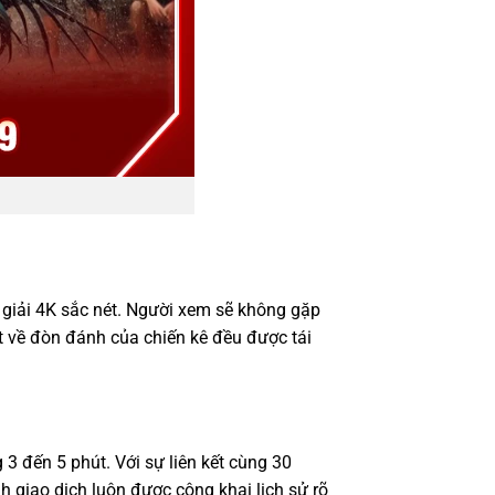
 giải 4K sắc nét. Người xem sẽ không gặp
ết về đòn đánh của chiến kê đều được tái
 3 đến 5 phút. Với sự liên kết cùng 30
nh giao dịch luôn được công khai lịch sử rõ