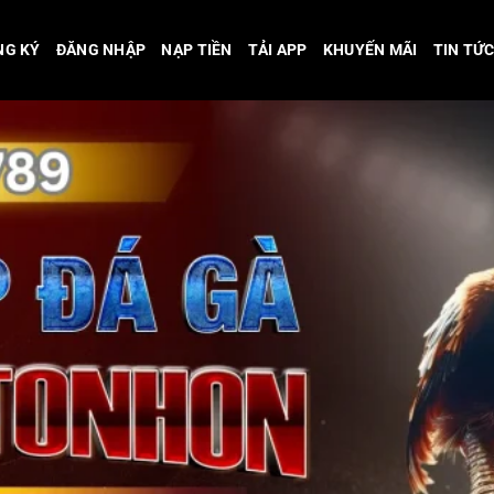
NG KÝ
ĐĂNG NHẬP
NẠP TIỀN
TẢI APP
KHUYẾN MÃI
TIN TỨ