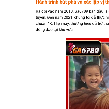
Hành trình bứt phá và xác lập vị t
Ra đời vào năm 2018, Ga6789 ban đầu là đố
tuyến. Đến năm 2021, chúng tôi đã thực h
chuẩn 4K. Hiện nay, thương hiệu đã trở th
đông đảo tại khu vực.