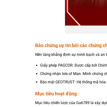
Bảo chứng uy tín bởi các chứng ch
Nền tảng khẳng định sự minh bạch và an to
Giấy phép PAGCOR: Được cấp bởi Chính 
Chứng nhận Isle of Man: Minh chứng cho
Bảo mật GEOTRUST: Hệ thống mã hóa hiệ
Mục tiêu hoạt động
Mục tiêu chiến lược của Ga6789 là xây dựn