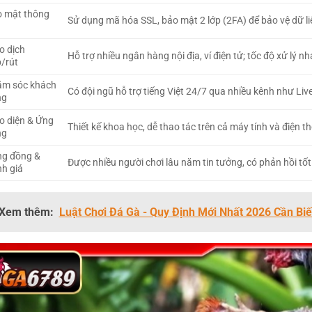
 mật thông
Sử dụng mã hóa SSL, bảo mật 2 lớp (2FA) để bảo vệ dữ l
o dịch
Hỗ trợ nhiều ngân hàng nội địa, ví điện tử; tốc độ xử lý 
/rút
m sóc khách
Có đội ngũ hỗ trợ tiếng Việt 24/7 qua nhiều kênh như Live
ng
o diện & Ứng
Thiết kế khoa học, dễ thao tác trên cả máy tính và điện t
ng
g đồng &
Được nhiều người chơi lâu năm tin tưởng, có phản hồi tốt
h giá
Xem thêm:
Luật Chơi Đá Gà - Quy Định Mới Nhất 2026 Cần Biế