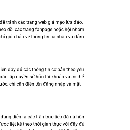
để tránh các trang web giả mạo lừa đảo.
heo dõi các trang fanpage hoặc hội nhóm
 chỉ giúp bảo vệ thông tin cá nhân và đảm
iền đầy đủ các thông tin cơ bản theo yêu
 xác lập quyền sở hữu tài khoản và có thể
ước, chỉ cần điền tên đăng nhập và mật
đang diễn ra các trận trực tiếp đá gà hôm
ợc liệt kê theo thời gian thực với đầy đủ