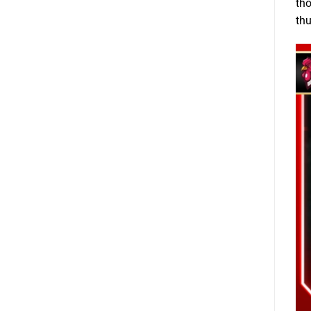
thô
thư