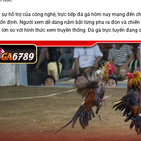
 sự hỗ trợ của công nghệ, trực tiếp đá gà hôm nay mang đến chấ
 ổn định. Người xem dễ dàng nắm bắt từng pha ra đòn và chiến 
 lớn so với hình thức xem truyền thống. Đá gà trực tuyến đang 