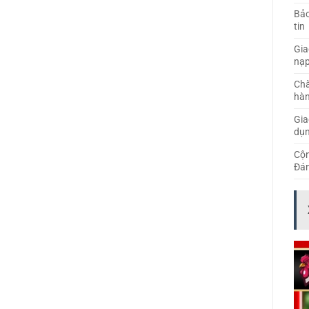
Bảo
tin
Gia
nạp
Chă
hà
Gia
dụ
Cộn
Đán