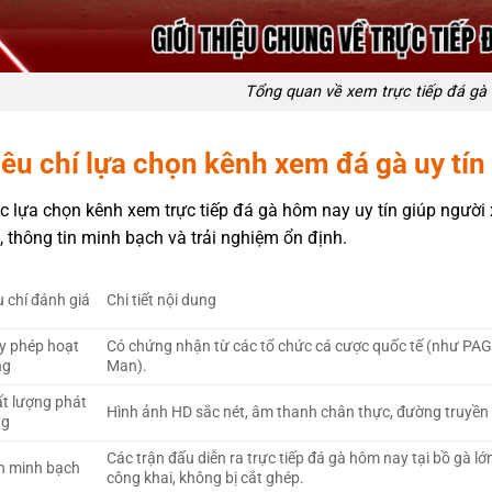
Tổng quan về xem trực tiếp đá gà
iêu chí lựa chọn kênh xem đá gà uy tín
c lựa chọn kênh xem trực tiếp đá gà hôm nay uy tín giúp người 
, thông tin minh bạch và trải nghiệm ổn định.
u chí đánh giá
Chi tiết nội dung
y phép hoạt
Có chứng nhận từ các tổ chức cá cược quốc tế (như PAG
ng
Man).
t lượng phát
Hình ảnh HD sắc nét, âm thanh chân thực, đường truyền ổ
ng
Các trận đấu diễn ra
trực tiếp đá gà hôm nay
tại bồ gà lớ
h minh bạch
công khai, không bị cắt ghép.