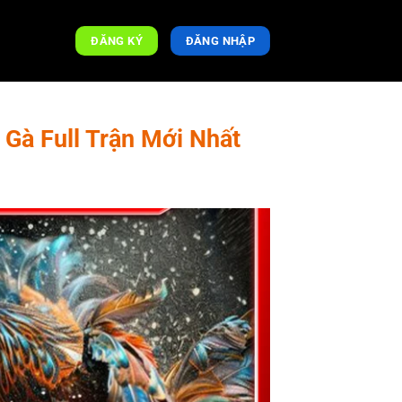
C
ĐĂNG KÝ
ĐĂNG NHẬP
Gà Full Trận Mới Nhất