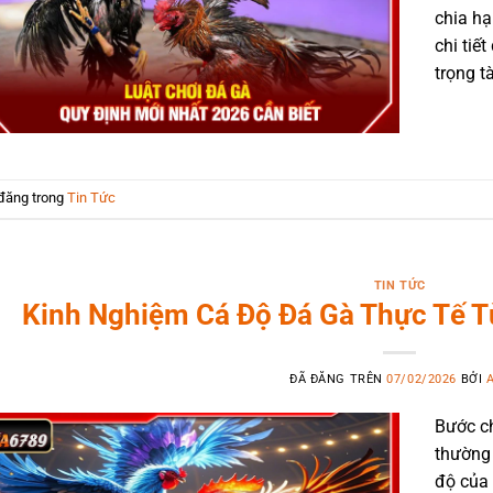
chia hạ
chi tiế
trọng tà
đăng trong
Tin Tức
TIN TỨC
Kinh Nghiệm Cá Độ Đá Gà Thực Tế T
ĐÃ ĐĂNG TRÊN
07/02/2026
BỞI
Bước ch
thường 
độ của 