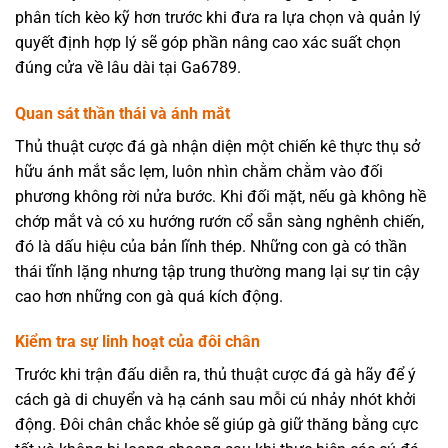
phân tích kèo kỹ hơn trước khi đưa ra lựa chọn và quản lý
quyết định hợp lý sẽ góp phần nâng cao xác suất chọn
đúng cửa về lâu dài tại Ga6789.
Quan sát thần thái và ánh mắt
Thủ thuật cược đá gà nhận diện một chiến kê thực thụ sở
hữu ánh mắt sắc lẹm, luôn nhìn chằm chằm vào đối
phương không rời nửa bước. Khi đối mặt, nếu gà không hề
chớp mắt và có xu hướng rướn cổ sẵn sàng nghênh chiến,
đó là dấu hiệu của bản lĩnh thép. Những con gà có thần
thái tĩnh lặng nhưng tập trung thường mang lại sự tin cậy
cao hơn những con gà quá kích động.
Kiểm tra sự linh hoạt của đôi chân
Trước khi trận đấu diễn ra, thủ thuật cược đá gà hãy để ý
cách gà di chuyển và hạ cánh sau mỗi cú nhảy nhót khởi
động. Đôi chân chắc khỏe sẽ giúp gà giữ thăng bằng cực