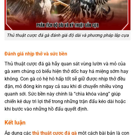
Thủ thuật cược đá gà đánh giá độ dài và phương pháp lắp cựa
Đánh giá nhịp thở và sức bền
Thủ thuật cược đá gà hãy quan sát vùng lườn và mỏ của
gà xem chúng có biểu hiện thở dốc hay há miệng sớm hay
không. Con gà có hệ hô hấp tốt sẽ giữ được nhịp thở đều
đặn, mỏ đóng kín ngay cả sau khi di chuyển nhiều vòng
quanh sới. Sức bền này chính là “chìa khóa vàng” giúp
chiến kê duy trì lợi thế trong những trận đấu kéo dài hoặc
khi bước vào những hồ đấu quyết định.
Kết luận
Áp dụng các
thủ thuật cược đá gà
một cách bài bản là con