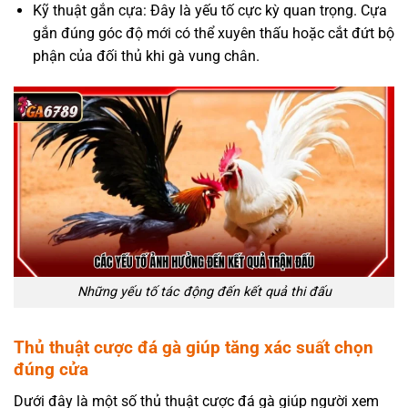
Kỹ thuật gắn cựa: Đây là yếu tố cực kỳ quan trọng. Cựa
gắn đúng góc độ mới có thể xuyên thấu hoặc cắt đứt bộ
phận của đối thủ khi gà vung chân.
Những yếu tố tác động đến kết quả thi đấu
Thủ thuật cược đá gà giúp tăng xác suất chọn
đúng cửa
Dưới đây là một số thủ thuật cược đá gà giúp người xem