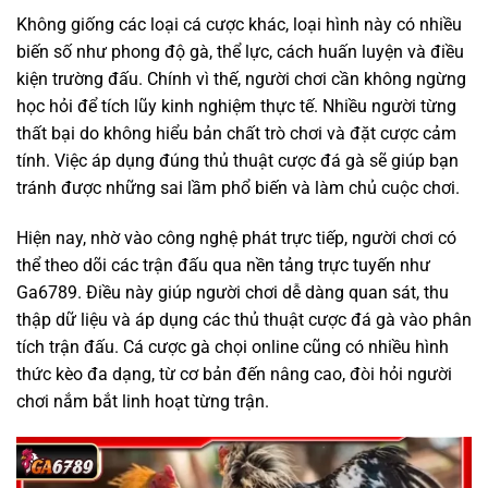
Không giống các loại cá cược khác, loại hình này có nhiều
biến số như phong độ gà, thể lực, cách huấn luyện và điều
kiện trường đấu. Chính vì thế, người chơi cần không ngừng
học hỏi để tích lũy kinh nghiệm thực tế. Nhiều người từng
thất bại do không hiểu bản chất trò chơi và đặt cược cảm
tính. Việc áp dụng đúng thủ thuật cược đá gà sẽ giúp bạn
tránh được những sai lầm phổ biến và làm chủ cuộc chơi.
Hiện nay, nhờ vào công nghệ phát trực tiếp, người chơi có
thể theo dõi các trận đấu qua nền tảng trực tuyến như
Ga6789. Điều này giúp người chơi dễ dàng quan sát, thu
thập dữ liệu và áp dụng các thủ thuật cược đá gà vào phân
tích trận đấu. Cá cược gà chọi online cũng có nhiều hình
thức kèo đa dạng, từ cơ bản đến nâng cao, đòi hỏi người
chơi nắm bắt linh hoạt từng trận.