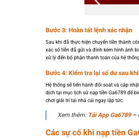
Bước 3: Hoàn tất lệnh xác nhận
Sau khi đã thực hiện chuyển tiền thành cô
xác số tiền đã gửi và đính kèm hình ảnh bi
xử lý đến bộ phận thanh toán của hệ thống
Bước 4: Kiểm tra lại số dư sau khi
Hệ thống sẽ tiến hành đối soát và cập nhật
dịch tại mục lịch sử nạp tiền Ga6789 để biế
chơi giải trí tại nhà cái ngay lập tức.
Xem thêm:
Tải App Ga6789
– 
Các sự cố khi nạp tiền G