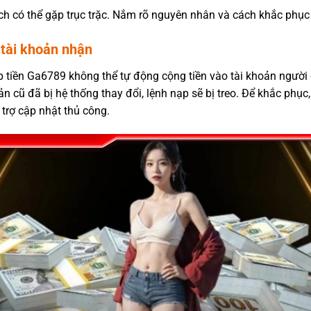
ịch có thể gặp trục trặc. Nắm rõ nguyên nhân và cách khắc phục 
 tài khoản nhận
ạp tiền Ga6789 không thể tự động cộng tiền vào tài khoản người
n cũ đã bị hệ thống thay đổi, lệnh nạp sẽ bị treo. Để khắc phục,
trợ cập nhật thủ công.