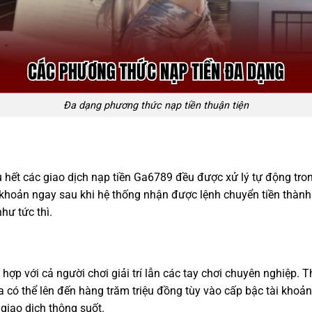
Đa dạng phương thức nạp tiền thuận tiện
hết các giao dịch nạp tiền Ga6789 đều được xử lý tự động tron
 khoản ngay sau khi hệ thống nhận được lệnh chuyển tiền thành 
hư tức thì.
 hợp với cả người chơi giải trí lẫn các tay chơi chuyên nghiệp.
a có thể lên đến hàng trăm triệu đồng tùy vào cấp bậc tài khoả
giao dịch thông suốt.