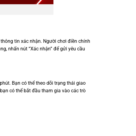
 thông tin xác nhận. Người chơi điền chính
cùng, nhấn nút “Xác nhận” để gửi yêu cầu
hút. Bạn có thể theo dõi trạng thái giao
, bạn có thể bắt đầu tham gia vào các trò