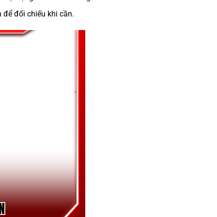
 để đối chiếu khi cần.