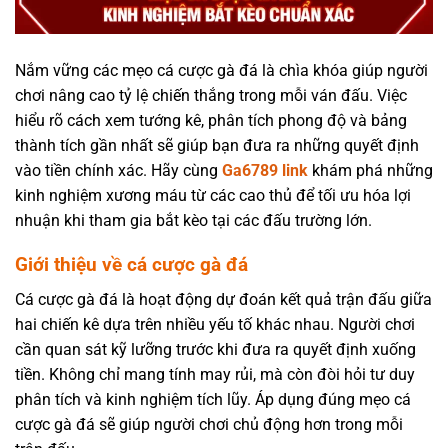
Nắm vững các mẹo cá cược gà đá là chìa khóa giúp người
chơi nâng cao tỷ lệ chiến thắng trong mỗi ván đấu. Việc
hiểu rõ cách xem tướng kê, phân tích phong độ và bảng
thành tích gần nhất sẽ giúp bạn đưa ra những quyết định
vào tiền chính xác. Hãy cùng
Ga6789 link
khám phá những
kinh nghiệm xương máu từ các cao thủ để tối ưu hóa lợi
nhuận khi tham gia bắt kèo tại các đấu trường lớn.
Giới thiệu về cá cược gà đá
Cá cược gà đá là hoạt động dự đoán kết quả trận đấu giữa
hai chiến kê dựa trên nhiều yếu tố khác nhau. Người chơi
cần quan sát kỹ lưỡng trước khi đưa ra quyết định xuống
tiền. Không chỉ mang tính may rủi, mà còn đòi hỏi tư duy
phân tích và kinh nghiệm tích lũy. Áp dụng đúng mẹo cá
cược gà đá sẽ giúp người chơi chủ động hơn trong mỗi