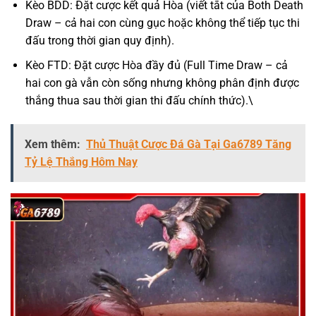
Kèo BDD: Đặt cược kết quả Hòa (viết tắt của Both Death
Draw – cả hai con cùng gục hoặc không thể tiếp tục thi
đấu trong thời gian quy định).
Kèo FTD: Đặt cược Hòa đầy đủ (Full Time Draw – cả
hai con gà vẫn còn sống nhưng không phân định được
thắng thua sau thời gian thi đấu chính thức).\
Xem thêm:
Thủ Thuật Cược Đá Gà Tại Ga6789 Tăng
Tỷ Lệ Thắng Hôm Nay