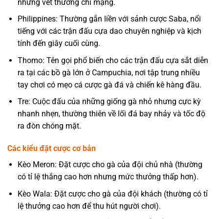
những vết thương chí mạng.
Philippines: Thường gắn liền với sảnh cược Saba, nổi
tiếng với các trận đấu cựa dao chuyên nghiệp và kịch
tính đến giây cuối cùng.
Thomo: Tên gọi phổ biến cho các trận đấu cựa sắt diễn
ra tại các bồ gà lớn ở Campuchia, nơi tập trung nhiều
tay chơi có mẹo cá cược gà đá và chiến kê hàng đầu.
Tre: Cuộc đấu của những giống gà nhỏ nhưng cực kỳ
nhanh nhẹn, thường thiên về lối đá bay nhảy và tốc độ
ra đòn chóng mặt.
Các kiểu đặt cược cơ bản
Kèo Meron: Đặt cược cho gà của đội chủ nhà (thường
có tỉ lệ thắng cao hơn nhưng mức thưởng thấp hơn).
Kèo Wala: Đặt cược cho gà của đội khách (thường có tỉ
lệ thưởng cao hơn để thu hút người chơi).