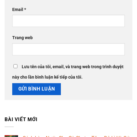
Email
*
Trang web
Lưu tên của tôi, email, và trang web trong trình duyệt
này cho lần bình luận kế tiếp của tôi.
BÀI VIẾT MỚI