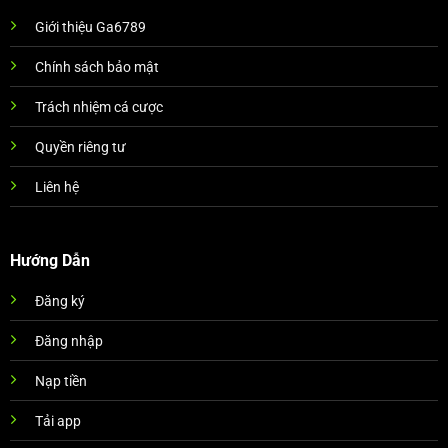
Giới thiệu Ga6789
Chính sách bảo mật
Trách nhiệm cá cược
Quyền riêng tư
Liên hệ
Hướng Dẫn
Đăng ký
Đăng nhập
Nạp tiền
Tải app