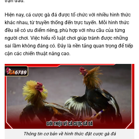
trận đấu.
Hiện nay, cá cược gà đá được tổ chức với nhiều hình thức
khác nhau, từ truyền thống đến trực tuyến. Mỗi hình thức
đều sẽ có ưu điểm riêng, phù hợp với nhu cầu của từng
người chơi. Việc hiểu rõ luật chơi giúp tránh được những
sai lầm không đáng có. Đây là nền tảng quan trọng để tiếp
cận các chiến thuật nâng cao.
Thông tin cơ bản về hình thức đặt cược gà đá