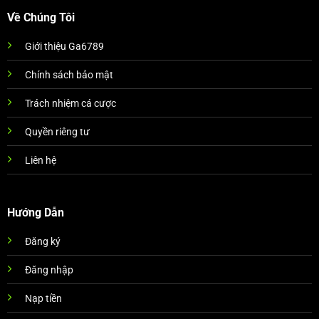
Về Chúng Tôi
Giới thiệu Ga6789
Chính sách bảo mật
Trách nhiệm cá cược
Quyền riêng tư
Liên hệ
Hướng Dẫn
Đăng ký
Đăng nhập
Nạp tiền