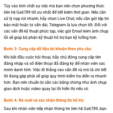
Tùy vào tính chất sự việc mà bạn nên chọn phương thức
liên hệ Ga6789 tối ưu nhất để tiết kiệm thời gian. Nếu cần
xử lý nạp rút nhanh, hãy chọn Live Chat; nếu cần gửi tệp tin
bảo mật hoặc tư vấn dài, Telegram là lựa chọn tốt. Đối với
các vấn đề kỹ thuật phức tạp, việc gửi Email kèm ảnh chụp
lỗi sẽ giúp bộ phận kỹ thuật hỗ trợ bạn kỹ lưỡng hơn.
Bước 3: Cung cấp dữ liệu tài khoản theo yêu cầu
Khi bắt đầu cuộc hội thoại, hãy chủ động cung cấp tên
đăng nhập và số điện thoại đã đăng ký để nhân viên xác
minh danh tính. Việc đi thẳng vào vấn đề và mô tả chi tiết
lỗi đang gặp phải sẽ giúp quy trình kiểm tra diễn ra nhanh
hơn. Bạn nên chuẩn bị sẵn các bằng chứng như ảnh chụp
giao dịch hoặc video quay lại lỗi hiển thị nếu có.
Bước 4: Rà soát và xác nhận thông tin hỗ trợ
Sau khi nhân viên tiếp nhận thông tin liên hệ Ga6789, bạn