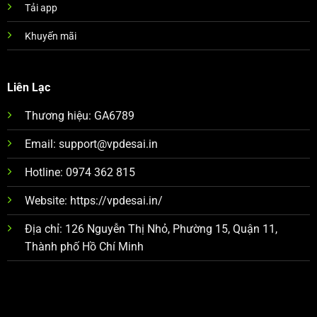
Tải app
Khuyến mãi
Liên Lạc
Thương hiệu: GA6789
Email:
support@vpdesai.in
Hotline: 0974 362 815
Website:
https://vpdesai.in/
Địa chỉ: 126 Nguyễn Thị Nhỏ, Phường 15, Quận 11,
Thành phố Hồ Chí Minh