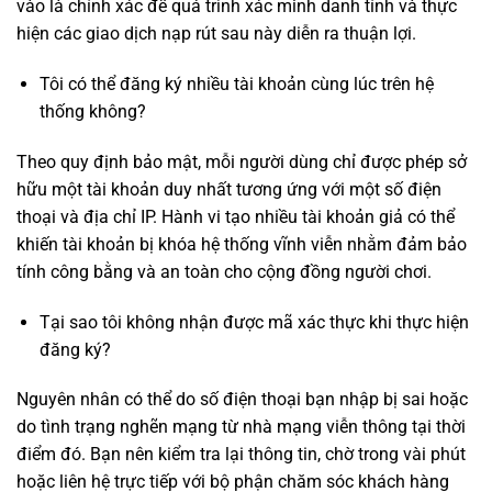
vào là chính xác để quá trình xác minh danh tính và thực
hiện các giao dịch nạp rút sau này diễn ra thuận lợi.
Tôi có thể đăng ký nhiều tài khoản cùng lúc trên hệ
thống không?
Theo quy định bảo mật, mỗi người dùng chỉ được phép sở
hữu một tài khoản duy nhất tương ứng với một số điện
thoại và địa chỉ IP. Hành vi tạo nhiều tài khoản giả có thể
khiến tài khoản bị khóa hệ thống vĩnh viễn nhằm đảm bảo
tính công bằng và an toàn cho cộng đồng người chơi.
Tại sao tôi không nhận được mã xác thực khi thực hiện
đăng ký?
Nguyên nhân có thể do số điện thoại bạn nhập bị sai hoặc
do tình trạng nghẽn mạng từ nhà mạng viễn thông tại thời
điểm đó. Bạn nên kiểm tra lại thông tin, chờ trong vài phút
hoặc liên hệ trực tiếp với bộ phận chăm sóc khách hàng