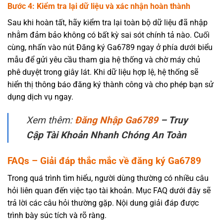
Bước 4: Kiểm tra lại dữ liệu và xác nhận hoàn thành
Sau khi hoàn tất, hãy kiểm tra lại toàn bộ dữ liệu đã nhập
nhằm đảm bảo không có bất kỳ sai sót chính tả nào. Cuối
cùng, nhấn vào nút Đăng ký Ga6789 ngay ở phía dưới biểu
mẫu để gửi yêu cầu tham gia hệ thống và chờ máy chủ
phê duyệt trong giây lát. Khi dữ liệu hợp lệ, hệ thống sẽ
hiển thị thông báo đăng ký thành công và cho phép bạn sử
dụng dịch vụ ngay.
Xem thêm:
Đăng Nhập Ga6789
– Truy
Cập Tài Khoản Nhanh Chóng An Toàn
FAQs – Giải đáp thắc mắc về đăng ký Ga6789
Trong quá trình tìm hiểu, người dùng thường có nhiều câu
hỏi liên quan đến việc tạo tài khoản. Mục FAQ dưới đây sẽ
trả lời các câu hỏi thường gặp. Nội dung giải đáp được
trình bày súc tích và rõ ràng.