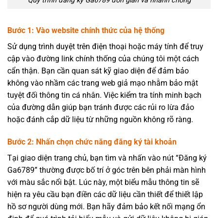
Quy trình đăng ký Ga6789 đơn giản và nhanh chóng
Bước 1: Vào website chính thức của hệ thống
Sử dụng trình duyệt trên điện thoại hoặc máy tính để truy
cập vào đường link chính thống của chúng tôi một cách
cẩn thận. Bạn cần quan sát kỹ giao diện để đảm bảo
không vào nhầm các trang web giả mạo nhằm bảo mật
tuyệt đối thông tin cá nhân. Việc kiểm tra tính minh bạch
của đường dẫn giúp bạn tránh được các rủi ro lừa đảo
hoặc đánh cắp dữ liệu từ những nguồn không rõ ràng.
Bước 2: Nhấn chọn chức năng đăng ký tài khoản
Tại giao diện trang chủ, bạn tìm và nhấn vào nút “Đăng ký
Ga6789” thường được bố trí ở góc trên bên phải màn hình
với màu sắc nổi bật. Lúc này, một biểu mẫu thông tin sẽ
hiện ra yêu cầu bạn điền các dữ liệu cần thiết để thiết lập
hồ sơ người dùng mới. Bạn hãy đảm bảo kết nối mạng ổn