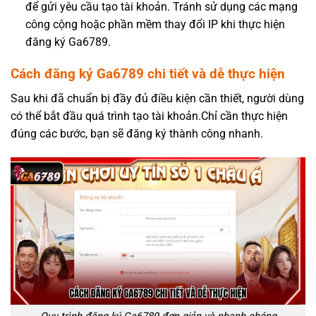
để gửi yêu cầu tạo tài khoản. Tránh sử dụng các mạng
công cộng hoặc phần mềm thay đổi IP khi thực hiện
đăng ký Ga6789.
Cách đăng ký Ga6789 chi tiết và dễ thực hiện
Sau khi đã chuẩn bị đầy đủ điều kiện cần thiết, người dùng
có thể bắt đầu quá trình tạo tài khoản.Chỉ cần thực hiện
đúng các bước, bạn sẽ đăng ký thành công nhanh.