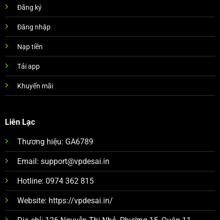
Đăng ký
Đăng nhập
Nạp tiền
Tải app
Khuyến mãi
Liên Lạc
Thương hiệu: GA6789
Email:
support@vpdesai.in
Hotline: 0974 362 815
Website:
https://vpdesai.in/