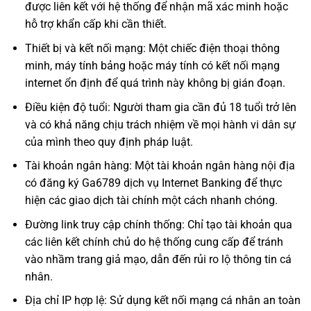
được liên kết với hệ thống để nhận mã xác minh hoặc
hỗ trợ khẩn cấp khi cần thiết.
Thiết bị và kết nối mạng: Một chiếc điện thoại thông
minh, máy tính bảng hoặc máy tính có kết nối mạng
internet ổn định để quá trình này không bị gián đoạn.
Điều kiện độ tuổi: Người tham gia cần đủ 18 tuổi trở lên
và có khả năng chịu trách nhiệm về mọi hành vi dân sự
của mình theo quy định pháp luật.
Tài khoản ngân hàng: Một tài khoản ngân hàng nội địa
có đăng ký Ga6789 dịch vụ Internet Banking để thực
hiện các giao dịch tài chính một cách nhanh chóng.
Đường link truy cập chính thống: Chỉ tạo tài khoản qua
các liên kết chính chủ do hệ thống cung cấp để tránh
vào nhầm trang giả mạo, dẫn đến rủi ro lộ thông tin cá
nhân.
Địa chỉ IP hợp lệ: Sử dụng kết nối mạng cá nhân an toàn