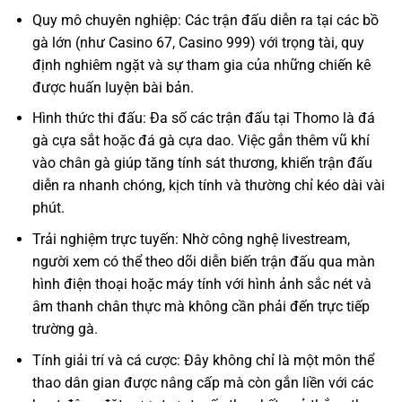
Quy mô chuyên nghiệp: Các trận đấu diễn ra tại các bồ
gà lớn (như Casino 67, Casino 999) với trọng tài, quy
định nghiêm ngặt và sự tham gia của những chiến kê
được huấn luyện bài bản.
Hình thức thi đấu: Đa số các trận đấu tại Thomo là đá
gà cựa sắt hoặc đá gà cựa dao. Việc gắn thêm vũ khí
vào chân gà giúp tăng tính sát thương, khiến trận đấu
diễn ra nhanh chóng, kịch tính và thường chỉ kéo dài vài
phút.
Trải nghiệm trực tuyến: Nhờ công nghệ livestream,
người xem có thể theo dõi diễn biến trận đấu qua màn
hình điện thoại hoặc máy tính với hình ảnh sắc nét và
âm thanh chân thực mà không cần phải đến trực tiếp
trường gà.
Tính giải trí và cá cược: Đây không chỉ là một môn thể
thao dân gian được nâng cấp mà còn gắn liền với các