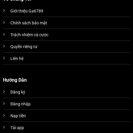
Giới thiệu Ga6789
Chính sách bảo mật
Trách nhiệm cá cược
Quyền riêng tư
Liên hệ
Hướng Dẫn
Đăng ký
Đăng nhập
Nạp tiền
Tải app