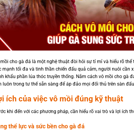
mồi cho gà đá là một nghệ thuật đòi hỏi sự tỉ mỉ và hiểu rõ thể
 mạnh tối đa và tinh thần chiến đấu quả cảm, người nuôi cần 
nh khẩu phần lúa thóc truyền thống. Nắm cách vô mồi cho gà 
 luôn trong tư thế sẵn sàng để áp đảo mọi đối thủ trên sàn đấu
ợi ích của việc vô mồi đúng kỹ thuật
ớc khi đến với các phương pháp, cần hiểu rõ vai trò và lợi ích t
ng thể lực và sức bền cho gà đá