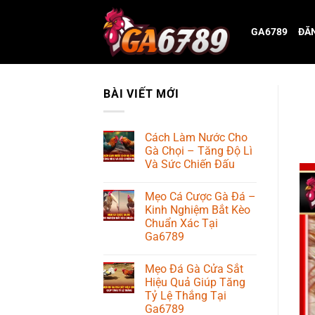
Chuyển
đến
GA6789
ĐĂ
nội
dung
BÀI VIẾT MỚI
Cách Làm Nước Cho
Gà Chọi – Tăng Độ Lì
Và Sức Chiến Đấu
Mẹo Cá Cược Gà Đá –
Kinh Nghiệm Bắt Kèo
Chuẩn Xác Tại
Ga6789
Mẹo Đá Gà Cửa Sắt
Hiệu Quả Giúp Tăng
Tỷ Lệ Thắng Tại
Ga6789