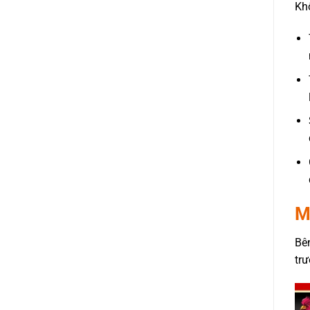
Khô
M
Bên
trư