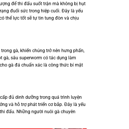
ượng để thi đấu suốt trận mà không bị hụt
rạng đuối sức trong hiệp cuối. Đây là yếu
ó thể lực tốt sẽ tự tin tung đòn và chịu
 trong gà, khiến chúng trở nên hưng phấn,
hột gà, sâu superworm có tác dụng làm
 cho gà đá chuẩn xác là công thức bí mật
cấp đủ dinh dưỡng trong quá trình luyện
ởng và hỗ trợ phát triển cơ bắp. Đây là yếu
 thi đấu. Những người nuôi gà chuyên