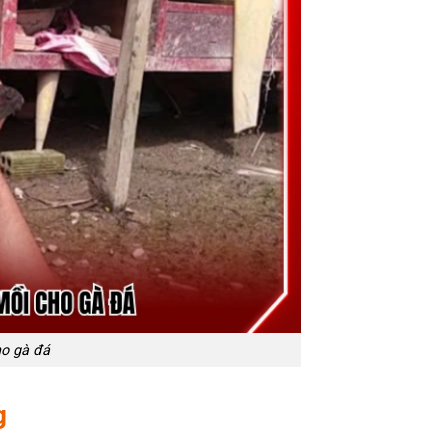
ho gà đá
g