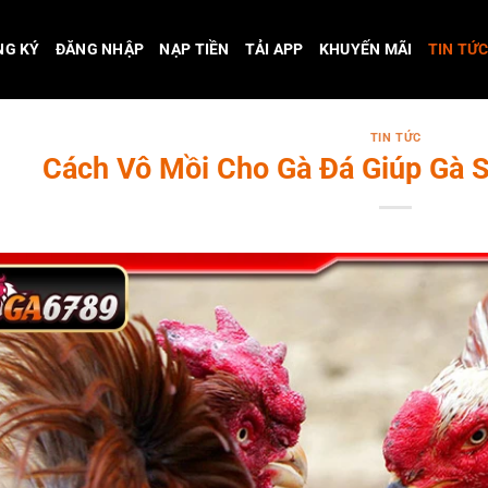
NG KÝ
ĐĂNG NHẬP
NẠP TIỀN
TẢI APP
KHUYẾN MÃI
TIN TỨ
TIN TỨC
Cách Vô Mồi Cho Gà Đá Giúp Gà 