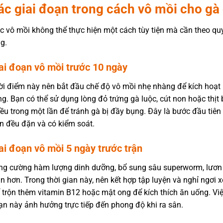
ác giai đoạn trong cách vô mồi cho gà
c vô mồi không thể thực hiện một cách tùy tiện mà cần theo quy
g.
ai đoạn vô mồi trước 10 ngày
i điểm này nên bắt đầu chế độ vô mồi nhẹ nhàng để kích hoạt 
g. Bạn có thể sử dụng lòng đỏ trứng gà luộc, cút non hoặc thịt
ều trong một lần để tránh gà bị đầy bụng. Đây là bước đầu tiên
n đều đặn và có kiểm soát.
ai đoạn vô mồi 5 ngày trước trận
ng cường hàm lượng dinh dưỡng, bổ sung sâu superworm, lươn
 hơn. Trong thời gian này, nên kết hợp tập luyện và nghỉ ngơi x
 trộn thêm vitamin B12 hoặc mật ong để kích thích ăn uống. Vi
n này ảnh hưởng trực tiếp đến phong độ khi ra sân.