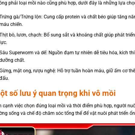
ng phải loại mồi nào cũng phù hợp, dưới đây là những lựa chọ
Trứng gà/Trứng lộn: Cung cấp protein và chất béo giúp tăng năng
máu chiến.
Thịt bò, lươn, chạch: Bổ sung sắt và khoáng chất giúp phát triể
lực.
Sâu Superworm và dế: Nguồn đạm tự nhiên dễ tiêu hóa, kích thí
dưỡng chất.
Gừng, mật ong, rượu nghệ: Hỗ trợ tuần hoàn máu, giữ ấm cơ thể
đấu.
ột số lưu ý quan trọng khi vô mồi
 cạnh việc chọn đúng loại mồi và thời điểm phù hợp, người nuô
ờng sống và chế độ chăm sóc tổng thể để vật nuôi phát triển ổn