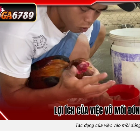
Tác dụng của việc vào mồi đún